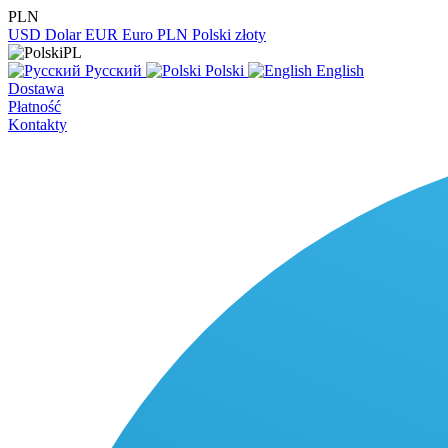
PLN
USD
Dolar
EUR
Euro
PLN
Polski złoty
PL
Русский
Polski
English
Dostawa
Płatność
Kontakty