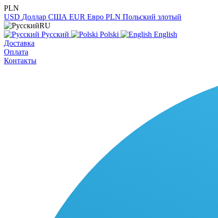
PLN
USD
Доллар США
EUR
Евро
PLN
Польский злотый
RU
Русский
Polski
English
Доставка
Оплата
Контакты