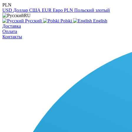
PLN
USD
Доллар США
EUR
Евро
PLN
Польский злотый
RU
Русский
Polski
English
Доставка
Оплата
Контакты