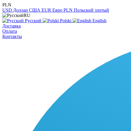
PLN
USD
Доллар США
EUR
Евро
PLN
Польский злотый
RU
Русский
Polski
English
Доставка
Оплата
Контакты