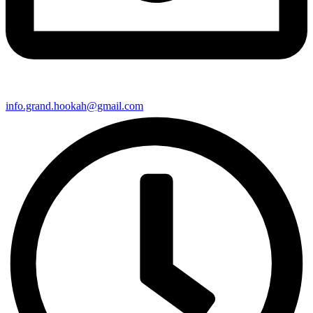
info.grand.hookah@gmail.com