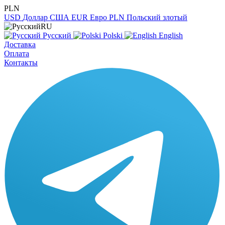
PLN
USD
Доллар США
EUR
Евро
PLN
Польский злотый
RU
Русский
Polski
English
Доставка
Оплата
Контакты