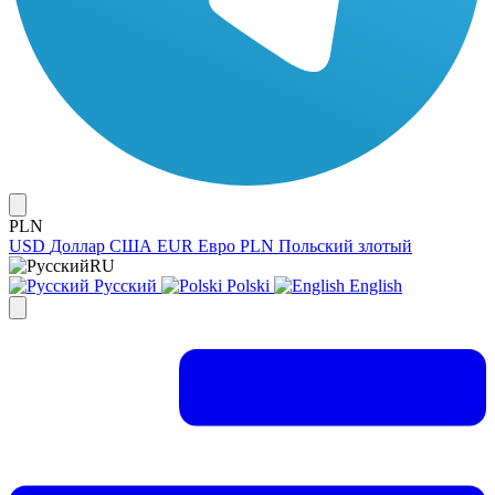
PLN
USD
Доллар США
EUR
Евро
PLN
Польский злотый
RU
Русский
Polski
English