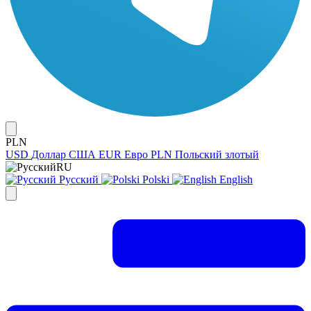
PLN
USD
Доллар США
EUR
Евро
PLN
Польский злотый
RU
Русский
Polski
English