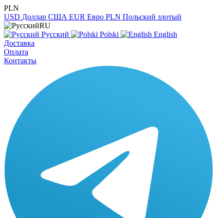
PLN
USD
Доллар США
EUR
Евро
PLN
Польский злотый
RU
Русский
Polski
English
Доставка
Оплата
Контакты