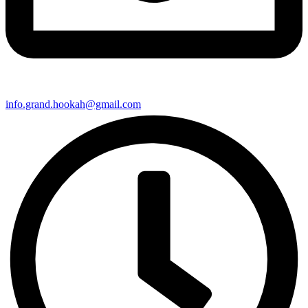
info.grand.hookah@gmail.com