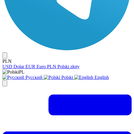
PLN
USD
Dolar
EUR
Euro
PLN
Polski złoty
PL
Русский
Polski
English