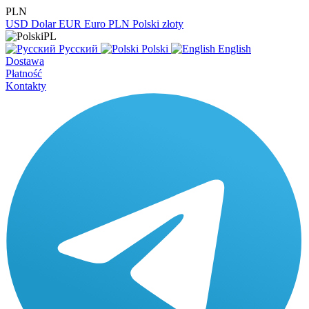
PLN
USD
Dolar
EUR
Euro
PLN
Polski złoty
PL
Русский
Polski
English
Dostawa
Płatność
Kontakty