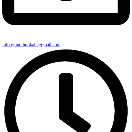
info.grand.hookah@gmail.com