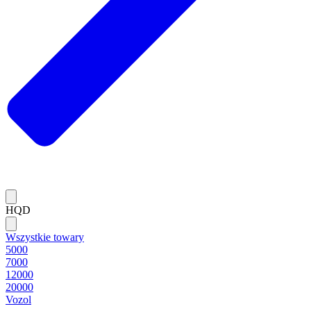
HQD
Wszystkie towary
5000
7000
12000
20000
Vozol