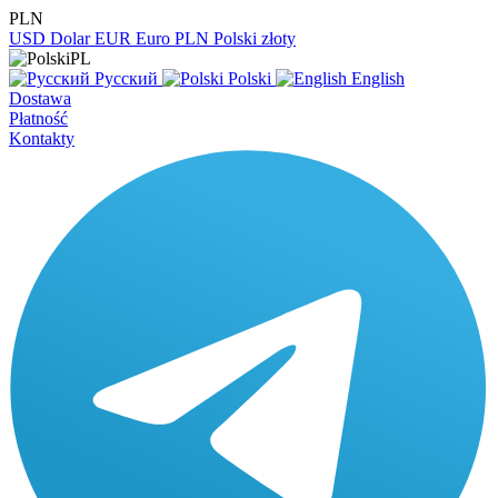
PLN
USD
Dolar
EUR
Euro
PLN
Polski złoty
PL
Русский
Polski
English
Dostawa
Płatność
Kontakty