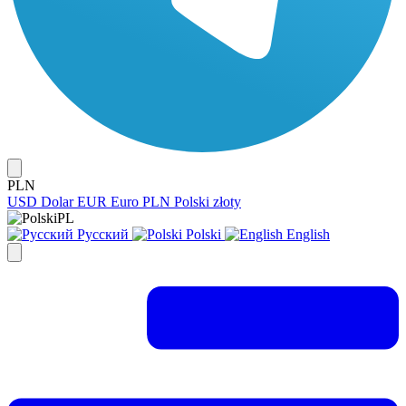
PLN
USD
Dolar
EUR
Euro
PLN
Polski złoty
PL
Русский
Polski
English