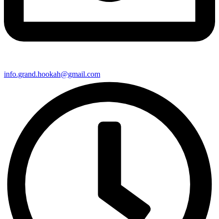
info.grand.hookah@gmail.com