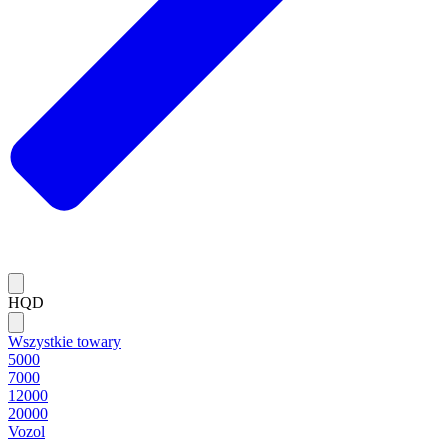
HQD
Wszystkie towary
5000
7000
12000
20000
Vozol