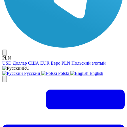
PLN
USD
Доллар США
EUR
Евро
PLN
Польский злотый
RU
Русский
Polski
English