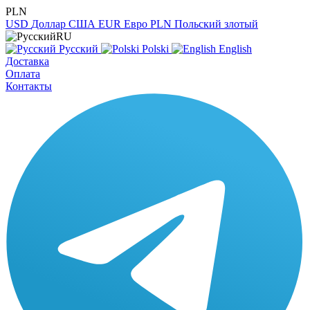
PLN
USD
Доллар США
EUR
Евро
PLN
Польский злотый
RU
Русский
Polski
English
Доставка
Оплата
Контакты