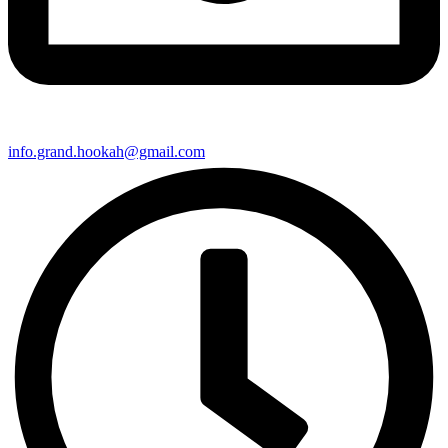
info.grand.hookah@gmail.com