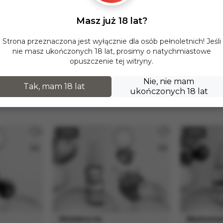
Masz już 18 lat?
Strona przeznaczona jest wyłącznie dla osób pełnoletnich! Jeśli
nie masz ukończonych 18 lat, prosimy o natychmiastowe
opuszczenie tej witryny.
Nie, nie mam
Tak, mam 18 lat
ukończonych 18 lat
−20%
−20%