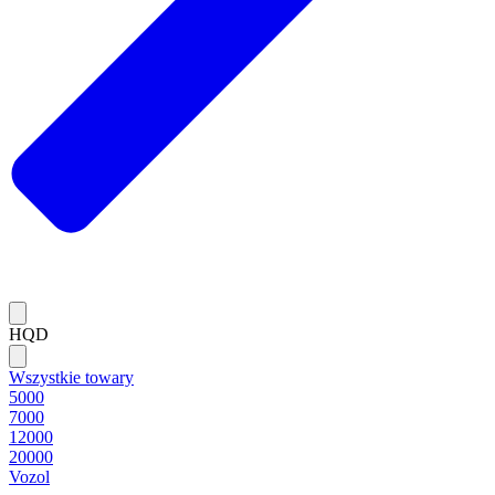
HQD
Wszystkie towary
5000
7000
12000
20000
Vozol