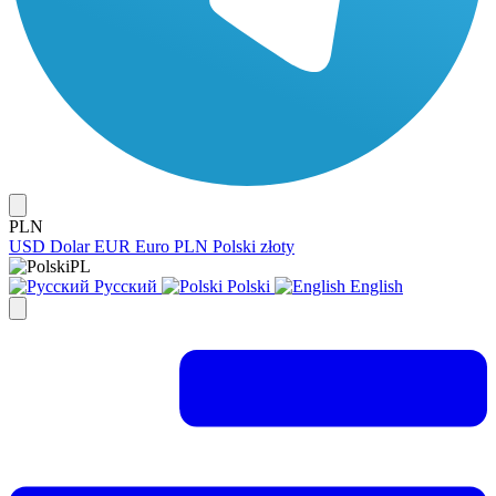
PLN
USD
Dolar
EUR
Euro
PLN
Polski złoty
PL
Русский
Polski
English