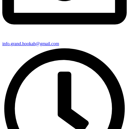
info.grand.hookah@gmail.com