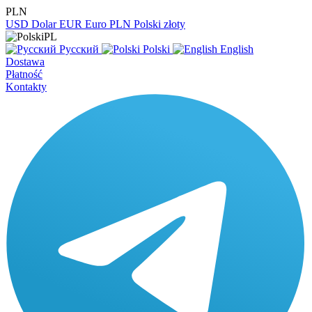
PLN
USD
Dolar
EUR
Euro
PLN
Polski złoty
PL
Русский
Polski
English
Dostawa
Płatność
Kontakty