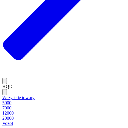
HQD
Wszystkie towary
5000
7000
12000
20000
Vozol