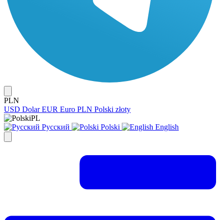
PLN
USD
Dolar
EUR
Euro
PLN
Polski złoty
PL
Русский
Polski
English