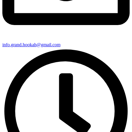
info.grand.hookah@gmail.com