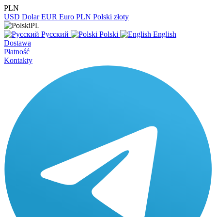
PLN
USD
Dolar
EUR
Euro
PLN
Polski złoty
PL
Русский
Polski
English
Dostawa
Płatność
Kontakty