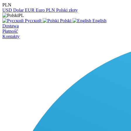
PLN
USD
Dolar
EUR
Euro
PLN
Polski złoty
PL
Русский
Polski
English
Dostawa
Płatność
Kontakty