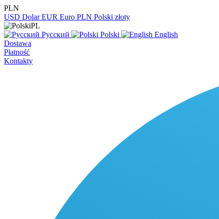
PLN
USD
Dolar
EUR
Euro
PLN
Polski złoty
PL
Русский
Polski
English
Dostawa
Płatność
Kontakty