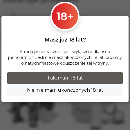
18+
Nikt jeszcze nie zostawił tutaj recenzji.
Wystawić opinię
Masz już 18 lat?
Strona przeznaczona jest wyłącznie dla osób
Podobne produkty
pełnoletnich! Jeśli nie masz ukończonych 18 lat, prosimy
o natychmiastowe opuszczenie tej witryny.
Tak, mam 18 lat
Nie, nie mam ukończonych 18 lat