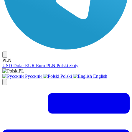
PLN
USD
Dolar
EUR
Euro
PLN
Polski złoty
PL
Русский
Polski
English