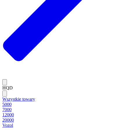
HQD
Wszystkie towary
5000
7000
12000
20000
Vozol