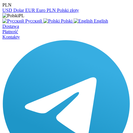
PLN
USD
Dolar
EUR
Euro
PLN
Polski złoty
PL
Русский
Polski
English
Dostawa
Płatność
Kontakty