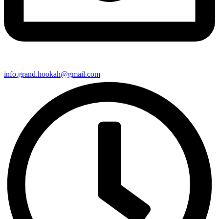
info.grand.hookah@gmail.com