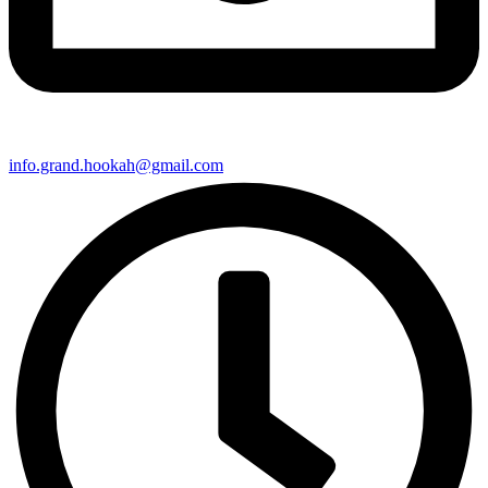
info.grand.hookah@gmail.com