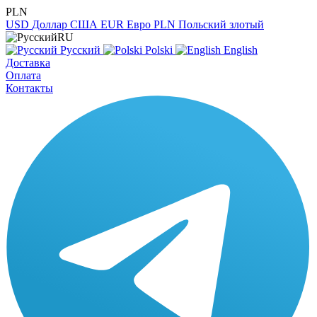
PLN
USD
Доллар США
EUR
Евро
PLN
Польский злотый
RU
Русский
Polski
English
Доставка
Оплата
Контакты