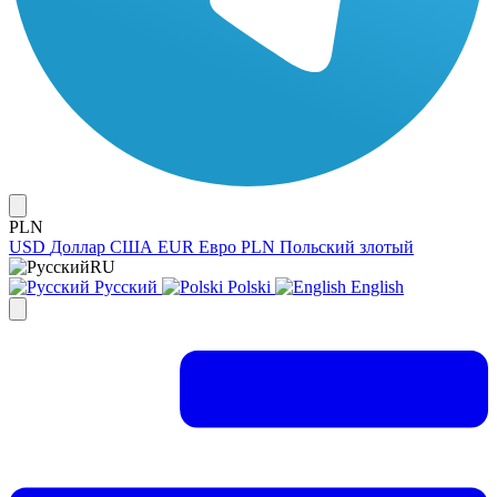
PLN
USD
Доллар США
EUR
Евро
PLN
Польский злотый
RU
Русский
Polski
English