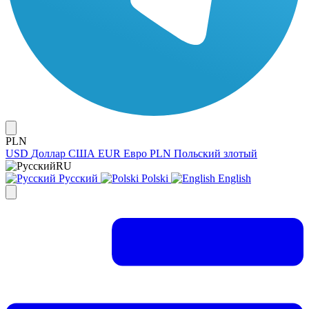
PLN
USD
Доллар США
EUR
Евро
PLN
Польский злотый
RU
Русский
Polski
English