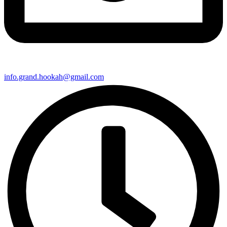
info.grand.hookah@gmail.com