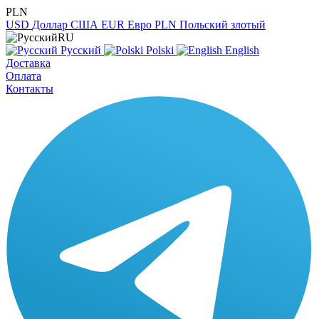
PLN
USD
Доллар США
EUR
Евро
PLN
Польский злотый
RU
Русский
Polski
English
Доставка
Оплата
Контакты