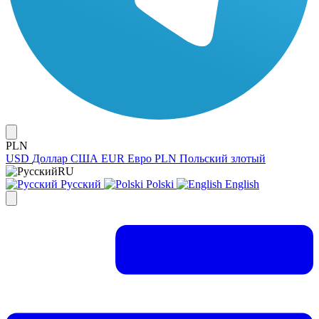
PLN
USD
Доллар США
EUR
Евро
PLN
Польский злотый
RU
Русский
Polski
English