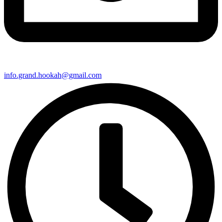
info.grand.hookah@gmail.com