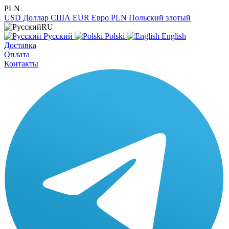
PLN
USD
Доллар США
EUR
Евро
PLN
Польский злотый
RU
Русский
Polski
English
Доставка
Оплата
Контакты