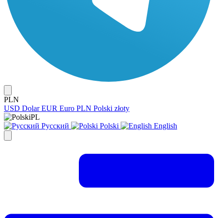
PLN
USD
Dolar
EUR
Euro
PLN
Polski złoty
PL
Русский
Polski
English