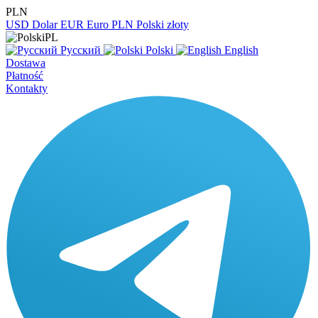
PLN
USD
Dolar
EUR
Euro
PLN
Polski złoty
PL
Русский
Polski
English
Dostawa
Płatność
Kontakty