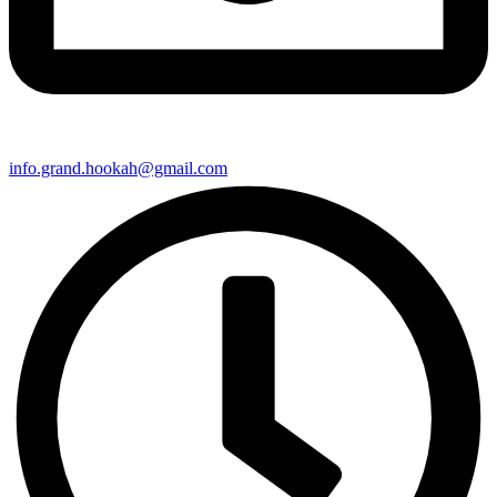
info.grand.hookah@gmail.com