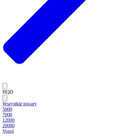
HQD
Wszystkie towary
5000
7000
12000
20000
Vozol