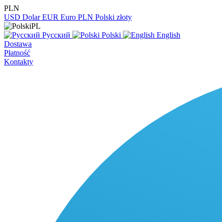
PLN
USD
Dolar
EUR
Euro
PLN
Polski złoty
PL
Русский
Polski
English
Dostawa
Płatność
Kontakty