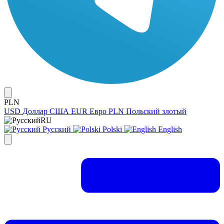
PLN
USD
Доллар США
EUR
Евро
PLN
Польский злотый
RU
Русский
Polski
English