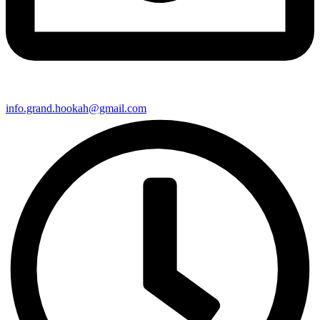
info.grand.hookah@gmail.com