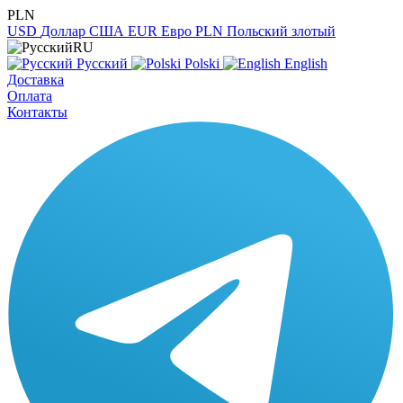
PLN
USD
Доллар США
EUR
Евро
PLN
Польский злотый
RU
Русский
Polski
English
Доставка
Оплата
Контакты