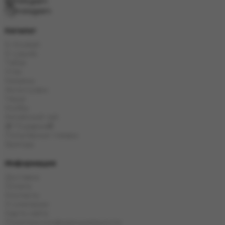
Telegram
Instagram
Каталог
E-Hookah
E-Liquids
Табак
Угли
Кальяны
Аксессуары
Чаши
Колбы
Китайский чай
🎁 Подарки🎁
Популярные товары
Бренды
Информация
Доставка
Оплата
Контакты
О компании
Карта сайта
Политика конфиденциальности