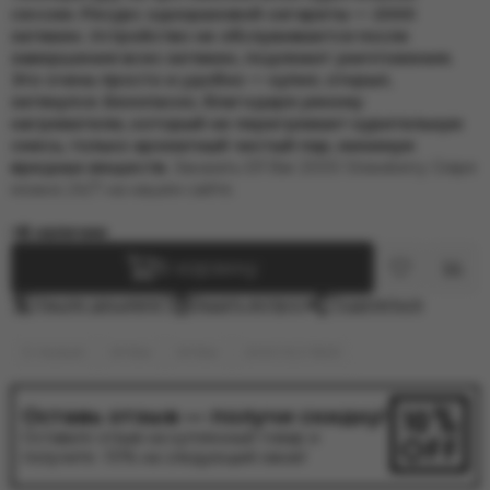
сессии. Ресурс одноразовой сигареты — 2000
затяжек. Устройство не обслуживается после
завершения всех затяжек, подлежит уничтожения.
Это очень просто и удобно — купил, открыл,
затянулся. Безопасно, благодаря умному
нагревателю, который не перегревает курительную
смесь, только ароматный чистый пар, минимум
вредных веществ.
Заказать Elf Bar 2000 Strawberry Grape
можно 24/7 на нашем сайте.
В наличии
В корзину
Нашли дешевле?
Задать вопрос
Поделиться
E-Hookah
Elf Bar
Elf Bar
2000 ELF BAR
Оставь отзыв — получи скидку!
Оставьте отзыв на купленный товар и
получите -10% на следующий заказ!