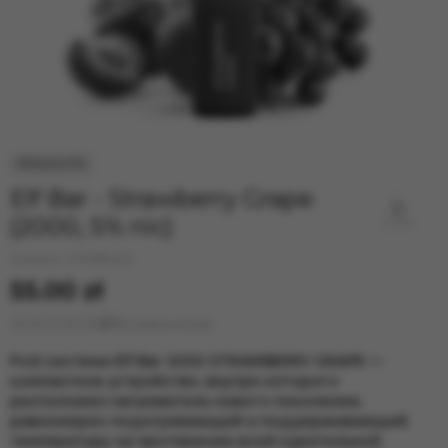
33.000 ELF BAR
40.000 ELF BAR
40000 ELF BAR BC PRO
Elf Bar - Strawberry Grape
(2000, 5% nic)
Артикул:
271288436
55.00 zł
Оставить отзыв
Pod система Elf Bar 2000 STRAWBERRY GRAPE —
компактное устройство, внутри которого
расположен нагреватель нового поколения,
равномерно подогревающий и поддерживающий
температуру на протяжении всей курительной