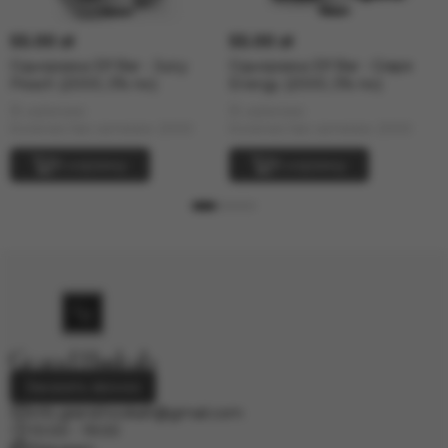
55.00 zł
55.00 zł
Одноразка Elf Bar - Juicy
Одноразка Elf Bar - Grape
Peach (2000, 5% nic)
Energy (2000, 5% nic)
В наличии
В наличии
Количество затяжек: 2000
Количество затяжек: 2000
В корзину
В корзину
Заказать звонок
info.grand.hookah@gmail.com
10:00 - 19:00