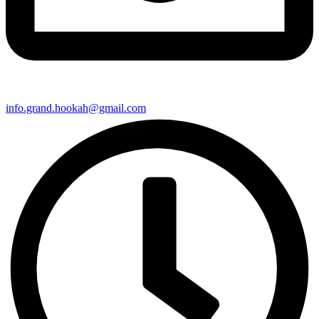
info.grand.hookah@gmail.com