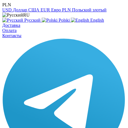
PLN
USD
Доллар США
EUR
Евро
PLN
Польский злотый
RU
Русский
Polski
English
Доставка
Оплата
Контакты