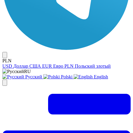
PLN
USD
Доллар США
EUR
Евро
PLN
Польский злотый
RU
Русский
Polski
English