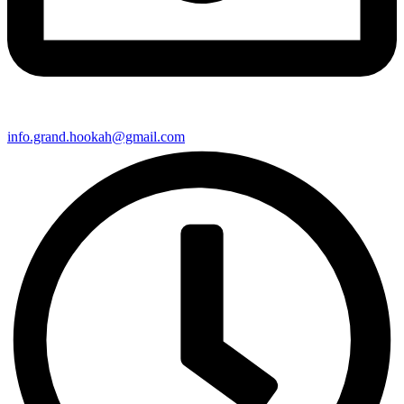
info.grand.hookah@gmail.com