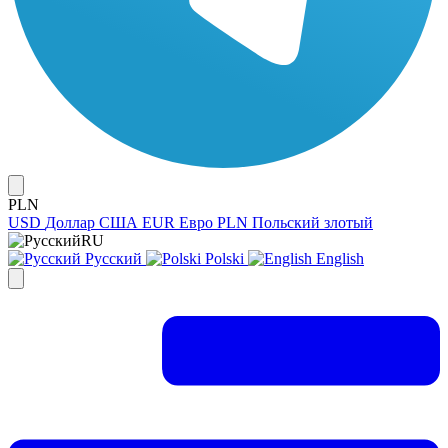
PLN
USD
Доллар США
EUR
Евро
PLN
Польский злотый
RU
Русский
Polski
English