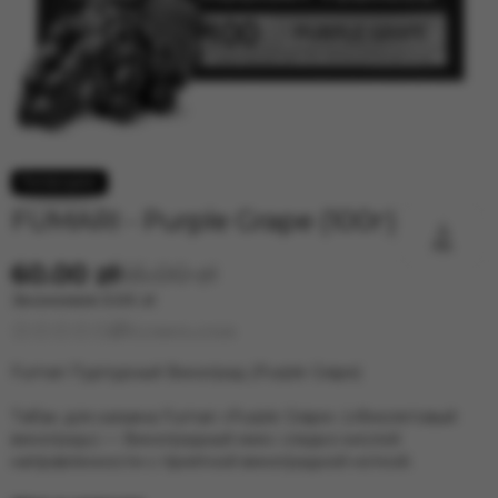
FUMARI - Purple Grape (100г)
60.00 zł
65.00 zł
Экономия
5.00 zł
Оставить отзыв
Fumari Пурпурный Виноград (Purple Grape)
Табак для кальяна Fumari «Purple Grape» («Фиолетовый
виноград») — Виноградный микс сладко-кислой
направленности с приятной виноградной ноткой.