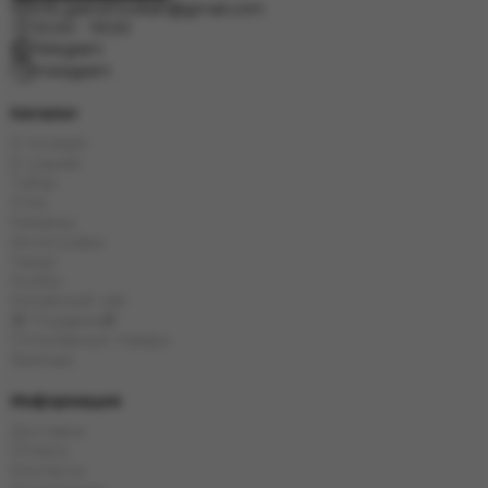
info.grand.hookah@gmail.com
10:00 - 19:00
Telegram
Instagram
Каталог
E-Hookah
E-Liquids
Табак
Угли
Кальяны
Аксессуары
Чаши
Колбы
Китайский чай
🎁 Подарки🎁
Популярные товары
Бренды
Информация
Доставка
Оплата
Контакты