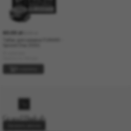
60.00 zł
65.00 zł
Табак для кальяна FUMARI -
Spiced Chai (100г)
В наличии
Крепость: Лёгкая
В корзину
Заказать звонок