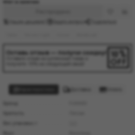
Нет в наличии
Распродано
Нашли дешевле?
Задать вопрос
Поделиться
Табак
Легкие / Light
Fumari
Blonde Leaf
Оставь отзыв — получи скидку!
Оставьте отзыв на купленный товар и
получите -10% на следующий заказ!
Характеристики
Доставка
Оплата
Бренд:
FUMARI
Крепость:
Лёгкая
Вес упаковки, г:
100
Вкус:
Виноград