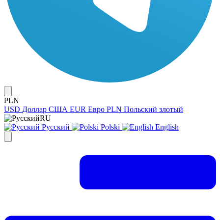
PLN
USD
Доллар США
EUR
Евро
PLN
Польский злотый
RU
Русский
Polski
English