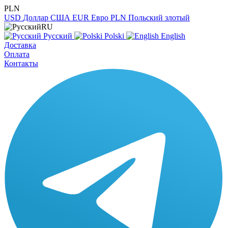
PLN
USD
Доллар США
EUR
Евро
PLN
Польский злотый
RU
Русский
Polski
English
Доставка
Оплата
Контакты