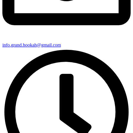
info.grand.hookah@gmail.com