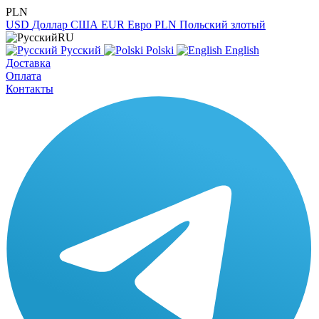
PLN
USD
Доллар США
EUR
Евро
PLN
Польский злотый
RU
Русский
Polski
English
Доставка
Оплата
Контакты