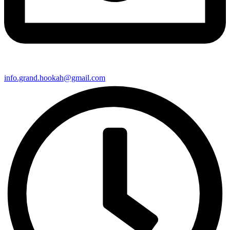
info.grand.hookah@gmail.com