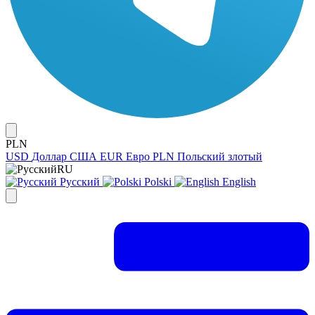
PLN
USD
Доллар США
EUR
Евро
PLN
Польский злотый
RU
Русский
Polski
English