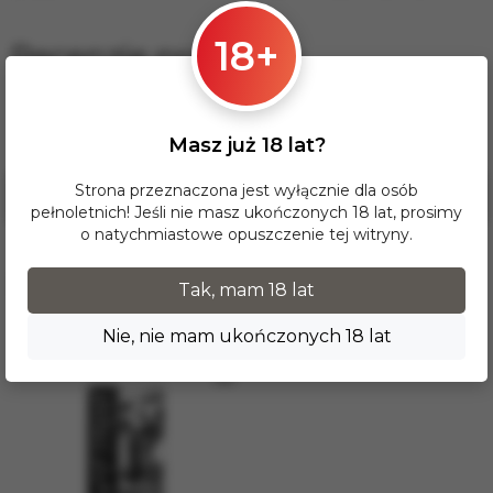
18+
Recenzje produktu
Nikt jeszcze nie zostawił tutaj recenzji.
Masz już 18 lat?
Strona przeznaczona jest wyłącznie dla osób
Wystawić opinię
pełnoletnich! Jeśli nie masz ukończonych 18 lat, prosimy
o natychmiastowe opuszczenie tej witryny.
Podobne produkty
Tak, mam 18 lat
Nie, nie mam ukończonych 18 lat