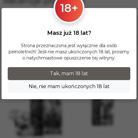
Recenzje produktu
18+
Nikt jeszcze nie zostawił tutaj recenzji.
Masz już 18 lat?
Wystawić opinię
Strona przeznaczona jest wyłącznie dla osób
pełnoletnich! Jeśli nie masz ukończonych 18 lat, prosimy
o natychmiastowe opuszczenie tej witryny.
Podobne produkty
Tak, mam 18 lat
Nie, nie mam ukończonych 18 lat