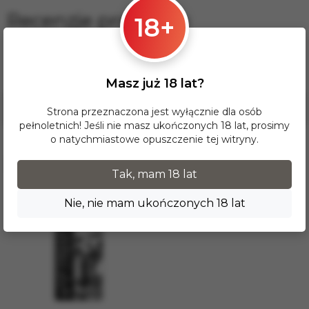
Recenzje produktu
18+
Nikt jeszcze nie zostawił tutaj recenzji.
Masz już 18 lat?
Wystawić opinię
Strona przeznaczona jest wyłącznie dla osób
pełnoletnich! Jeśli nie masz ukończonych 18 lat, prosimy
o natychmiastowe opuszczenie tej witryny.
Podobne produkty
Tak, mam 18 lat
Nie, nie mam ukończonych 18 lat