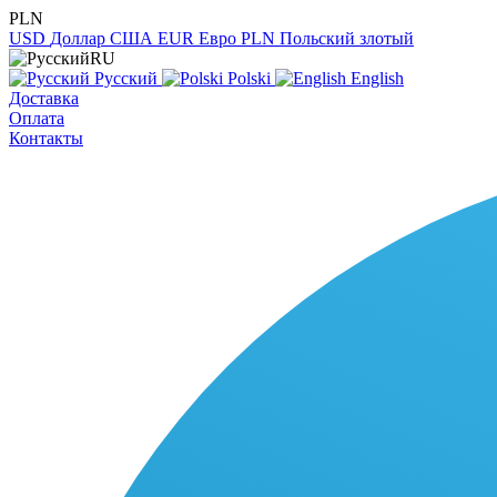
PLN
USD
Доллар США
EUR
Евро
PLN
Польский злотый
RU
Русский
Polski
English
Доставка
Оплата
Контакты