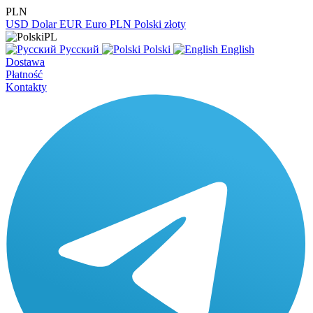
PLN
USD
Dolar
EUR
Euro
PLN
Polski złoty
PL
Русский
Polski
English
Dostawa
Płatność
Kontakty