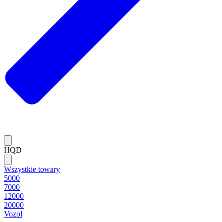
HQD
Wszystkie towary
5000
7000
12000
20000
Vozol