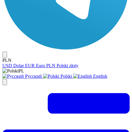
PLN
USD
Dolar
EUR
Euro
PLN
Polski złoty
PL
Русский
Polski
English