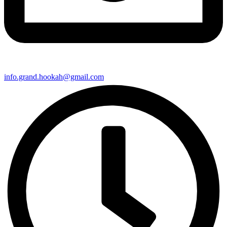
info.grand.hookah@gmail.com