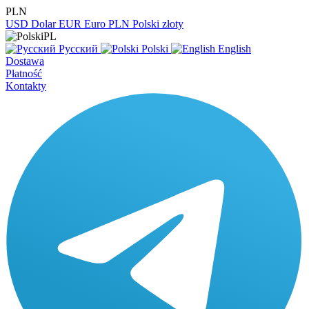
PLN
USD
Dolar
EUR
Euro
PLN
Polski złoty
PL
Русский
Polski
English
Dostawa
Płatność
Kontakty