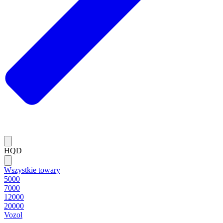
HQD
Wszystkie towary
5000
7000
12000
20000
Vozol