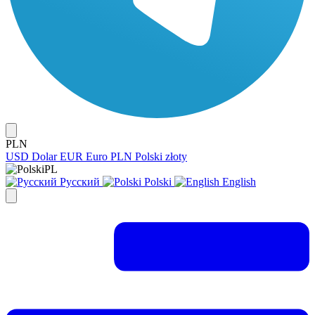
PLN
USD
Dolar
EUR
Euro
PLN
Polski złoty
PL
Русский
Polski
English