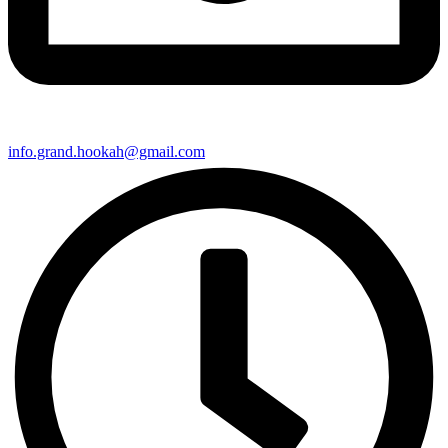
info.grand.hookah@gmail.com