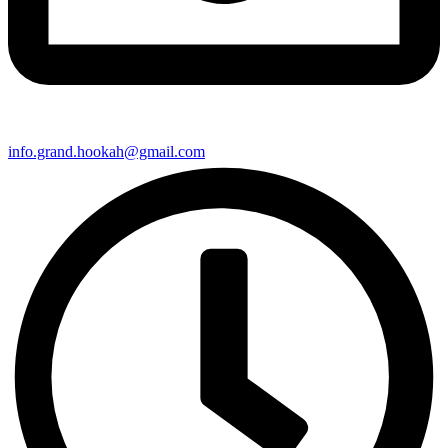
info.grand.hookah@gmail.com