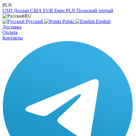
PLN
USD
Доллар США
EUR
Евро
PLN
Польский злотый
RU
Русский
Polski
English
Доставка
Оплата
Контакты