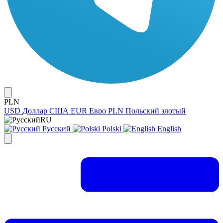
PLN
USD
Доллар США
EUR
Евро
PLN
Польский злотый
RU
Русский
Polski
English