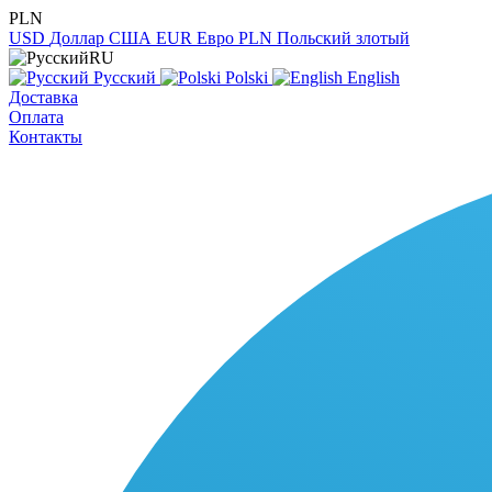
PLN
USD
Доллар США
EUR
Евро
PLN
Польский злотый
RU
Русский
Polski
English
Доставка
Оплата
Контакты