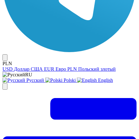
PLN
USD
Доллар США
EUR
Евро
PLN
Польский злотый
RU
Русский
Polski
English