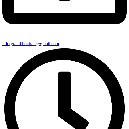
info.grand.hookah@gmail.com