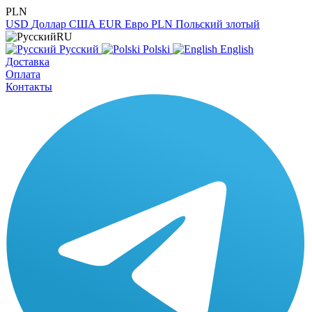
PLN
USD
Доллар США
EUR
Евро
PLN
Польский злотый
RU
Русский
Polski
English
Доставка
Оплата
Контакты