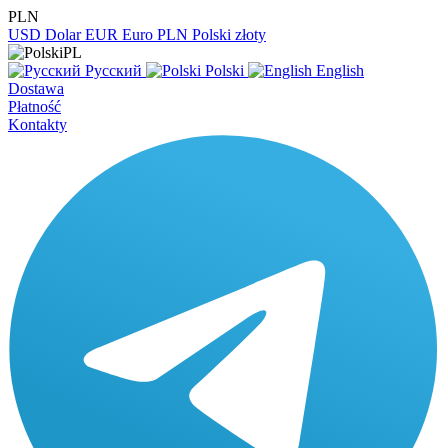
PLN
USD
Dolar
EUR
Euro
PLN
Polski złoty
PL
Русский
Polski
English
Dostawa
Płatność
Kontakty