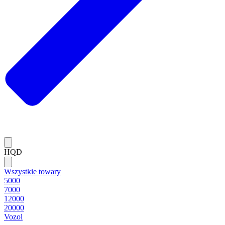
HQD
Wszystkie towary
5000
7000
12000
20000
Vozol