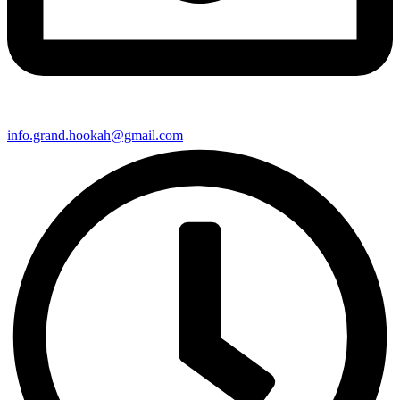
info.grand.hookah@gmail.com