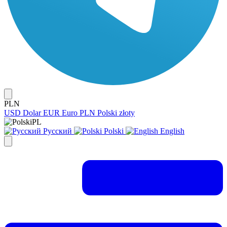
PLN
USD
Dolar
EUR
Euro
PLN
Polski złoty
PL
Русский
Polski
English