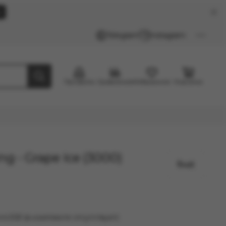
k
Telegram
Instagram
Профиль
Сравнение
Избранное
Корзина
g - Grape Ice (3000)
oUSB (в комплекте отсутствует)