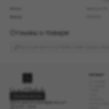
Метка:
Nikotyna 5%
Бренд:
RANDM
Отзывы о товаре
Здесь еще никто не оставлял отзывы. Будьте перв
Каталог
E-Hookah
E-Liquids
Табак
Угли
Заказать звонок
Кальяны
info.grand.hookah@gmail.com
Аксессуар
10:00 - 19:00
Чаши