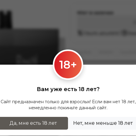
Нет в наличии
Нашли дешевле?
Зад
E-Hookah
RANDM
Dazzle 
18+
Оставь отзыв — по
Оставьте отзыв на купленны
Вам уже есть 18 лет?
Сайт предназначен только для взрослых! Если вам нет 18 лет,
немедленно покиньте данный сайт.
Да, мне есть 18 лет
Нет, мне меньше 18 лет
Характеристики
Доставка
Оплата