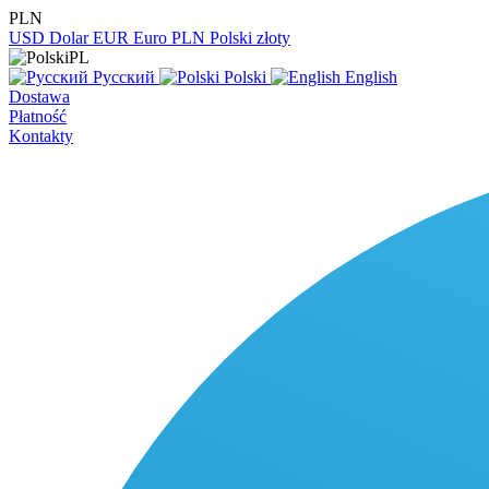
PLN
USD
Dolar
EUR
Euro
PLN
Polski złoty
PL
Русский
Polski
English
Dostawa
Płatność
Kontakty