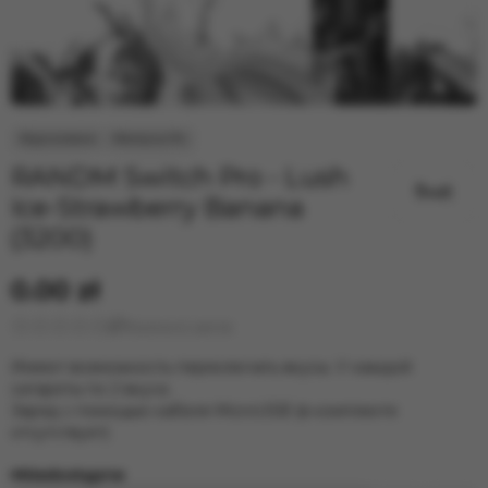
RANDM Switch Pro - Lush
Ice-Strawberry Banana
(3200)
0.00 zł
Wystawić opinię
Имеют возможность переключать вкусы. У каждой
сигареты по 2 вкуса.
Заряд с помощью кабеля MicroUSB (в комплекте
отсутствует)
Niedostępne