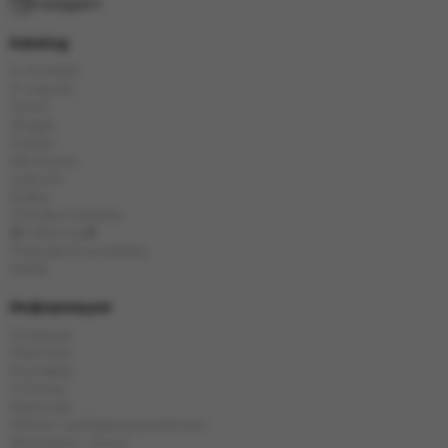
Instagram
Katalog
E-Hookah
E-Liquids
Tytoń
Węgle
Szisza
Akcesoria
Cybuch
Kolba
Chińska herbata
🎁 Obecny🎁
Popularne produkty
Marki
Информация
Dostawa
Płatność
Kontakty
O firmie
Karta kat
Oferta i polityka prywatności
Wymiana i zwrot