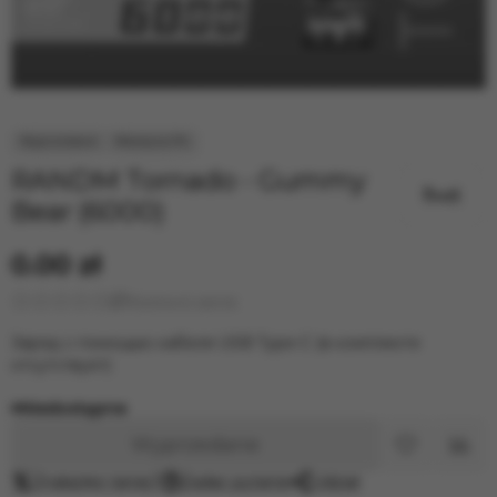
RANDM Tornado - Gummy
Bear (6000)
0.00 zł
Wystawić opinię
Заряд с помощью кабеля USB Type-C (в комплекте
отсутствует)
Niedostępne
Wyprzedane
Znalazłeś taniej?
Zadać pytanie
Udział