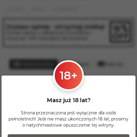
E-Hookah
RANDM
Tornado 6000
Zostaw opinię - otrzymaj zniżkę!
Zostaw opinię o zakupionym produkcie i
otrzymaj -10% na kolejne zamówienie!
Charakterystyka
Dostawa
Płatność
18+
Etykieta:
Nikotyna 5%
Marka:
RANDM
Kolor:
Pomarańczowy
Masz już 18 lat?
Smak:
Marmolada
Strona przeznaczona jest wyłącznie dla osób
pełnoletnich! Jeśli nie masz ukończonych 18 lat, prosimy
o natychmiastowe opuszczenie tej witryny.
Recenzje produktu