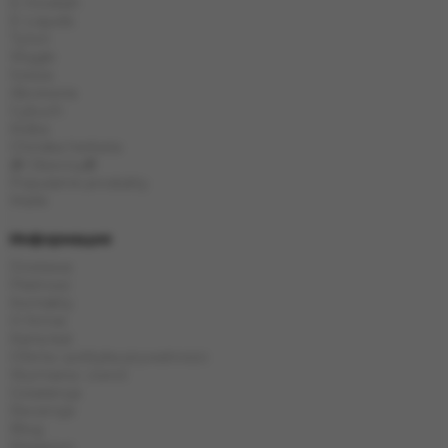
E-Hookah
E-Liquids
Tytoń
Węgle
Szisza
Akcesoria
Cybuch
Kolba
Chińska herbata
🎁 Obecny🎁
Popularne produkty
Marki
Информация
Dostawa
Płatność
Kontakty
O firmie
Karta kat
Oferta i polityka prywatności
Wymiana i zwrot
Gwarancja
Recenzje
Blog
Magazyn