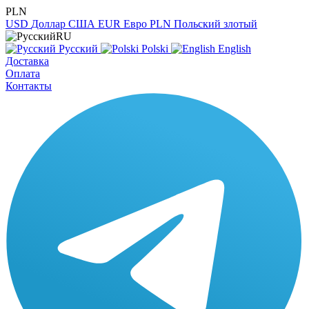
PLN
USD
Доллар США
EUR
Евро
PLN
Польский злотый
RU
Русский
Polski
English
Доставка
Оплата
Контакты