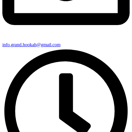
info.grand.hookah@gmail.com