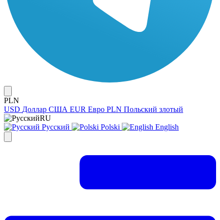
PLN
USD
Доллар США
EUR
Евро
PLN
Польский злотый
RU
Русский
Polski
English