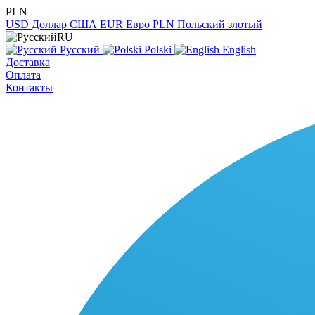
PLN
USD
Доллар США
EUR
Евро
PLN
Польский злотый
RU
Русский
Polski
English
Доставка
Оплата
Контакты