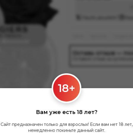
Нашли дешевле?
Зад
Табак
Крепкие
Tangiers No
Оставь отзыв — по
Оставьте отзыв на купленны
18+
Вам уже есть 18 лет?
Сайт предназначен только для взрослых! Если вам нет 18 лет,
Описание
Характеристики
Доставка
Опла
немедленно покиньте данный сайт.