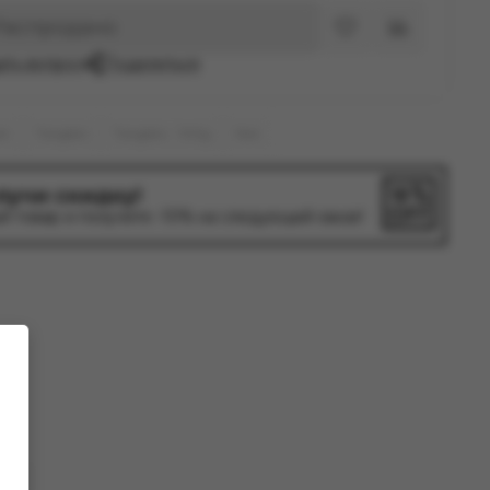
Распродано
ать вопрос
Поделиться
ir
Tangiers
Tangiers - 100g
Noir
лучи скидку!
й товар и получите -10% на следующий заказ!
та