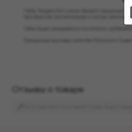
Табак Tangiers Noir Lemon Blossom предложит ва
пространство пронзительным и чистым лимонным 
Табак будет раскрываться постепенно, добавляя в
Прекрасные вкусовые качества Лимонного Соцвет
Отзывы о товаре
Здесь еще никто не оставлял отзывы. Будьте перв