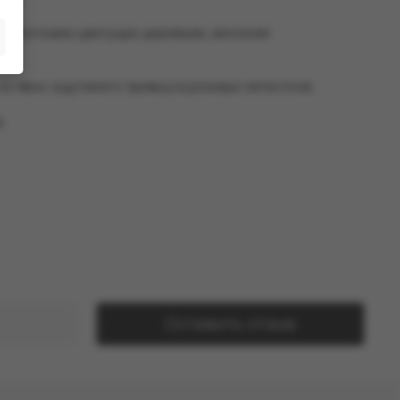
 лепестками цветущих деревьев, заполняя
 но явно ощутимого привкуса розовых лепестков.
.
Оставить отзыв