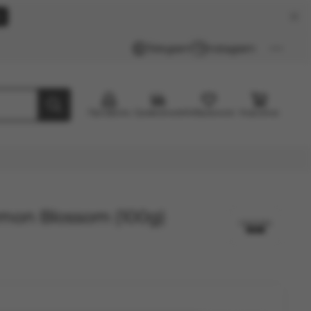
k
Telegram
Instagram
Профиль
Сравнение
Избранное
Корзина
emon Blossom (100g)