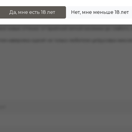
м прогулку по весеннему саду. Вас словно осыплет нежными
Да, мне есть 18 лет
Нет, мне меньше 18 лет
ароматом.
се новые оттенки: от приятной легкой кислинки до слабого,
ия наверняка оценят не только любители цитрусовых миксов
ым!