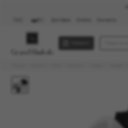
З
Доставка
Оплата
Контакты
PLN
RU
Каталог
Главная
Каталог
Табак
Крепкие
Tangiers
Tangiers - 