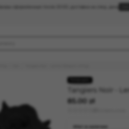
аказы оформленные после 20:00, доставка на след. день
Clic
100g
Noir
Tangiers Noir - Lemon Blossom (100g)
Tangiers Noir - L
85.00 zł
Оставить отзыв
Нет в наличии