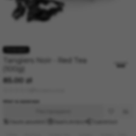
Tangiers Noir - Red Tea
(100g)
85.00 zł
Оставить отзыв
Нет в наличии
Распродано
Нашли дешевле?
Задать вопрос
Поделиться
Табак
Крепкие
Tangiers Noir
Tangiers
Tangiers - 100g