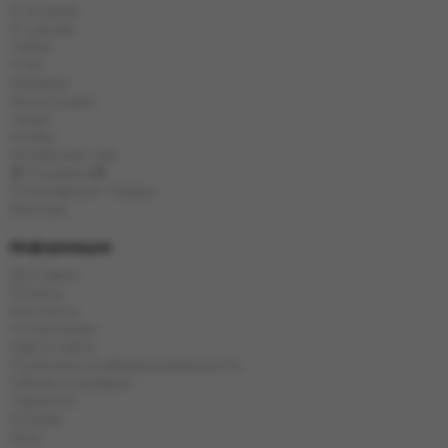
E-Hookah
E-Liquids
Табак
Угли
Кальяны
Аксессуары
Чаши
Колбы
Китайский чай
🎁 Подарки🎁
Популярные товары
Бренды
Информация
Доставка
Оплата
Контакты
О компании
Карта сайта
Политика конфиденциальности
Обмен и возврат
Гарантия
Отзывы
Блог