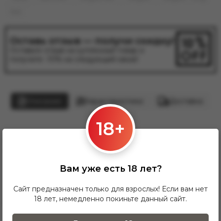
Noir
Оставь отзыв — получи скидку!
Оставьте отзыв на купленный товар и
получите -10% на следующий заказ!
Описание
Характеристики
Доставка
Оплата
18+
Очень крепкий вкус красного чая. Вкус терпковатый и
яркий
Вам уже есть 18 лет?
Сайт предназначен только для взрослых! Если вам нет
18 лет, немедленно покиньте данный сайт.
Отзывы о товаре