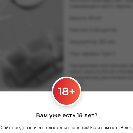
WOTOFO Ultra Vape Pen - Man
освежающего манго, персик, 
Емкость: 8,5 мл
Никотин: 5 процентов
Аккумулятор: 550 мАч
Порт зарядки: Type C
Одноразовая электронная си
имеет емкость 8,5 мл и бата
аккумулятора, рассчитана н
Type-C.
18+
Нет в наличии
Вам уже есть 18 лет?
Нашли дешевле?
Зад
Сайт предназначен только для взрослых! Если вам нет 18 лет,