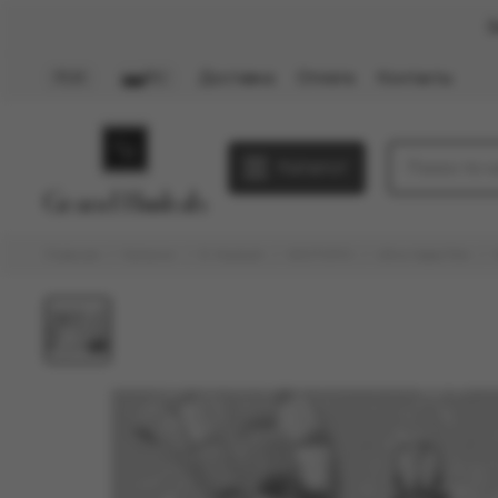
З
Доставка
Оплата
Контакты
PLN
RU
Каталог
Главная
Каталог
E-Hookah
WOTOFO
Ultra Vape Pen