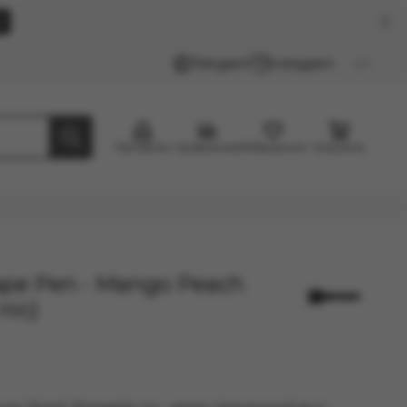
k
Telegram
Instagram
Профиль
Сравнение
Избранное
Корзина
pe Pen - Mango Peach
nic)