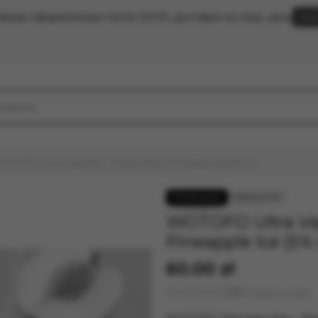
аказы оформленные после 20:00, доставка на след. день
Clic
WOTOFO Ultra Vape Pen - Mango Peach Pineapple Ice (5% nic)
WOTOFO Ultra Va
Pineapple Ice (5% 
60.00 zł
Оставить отзыв