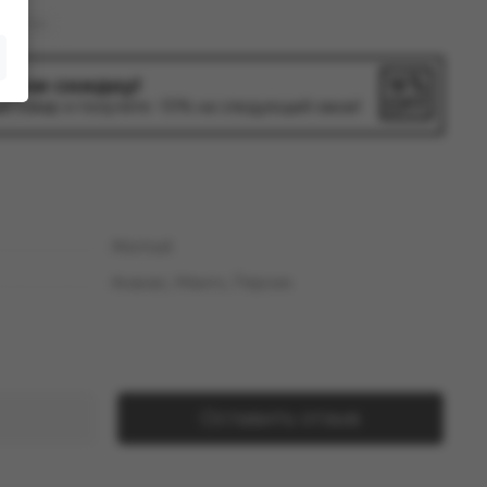
Vape Pen
лучи скидку!
й товар и получите -10% на следующий заказ!
Желтый
Ананас, Манго, Персик
Оставить отзыв