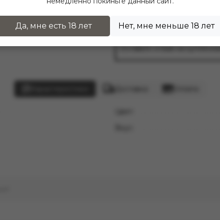
немедленно покиньте данный сайт.
E-Hookah
WOTOFO
Ultra 
Да, мне есть 18 лет
Нет, мне меньше 18 лет
Оставь отзыв — по
Оставьте отзыв на купленны
Характеристики
Доставка
Оплата
Цвет:
Вкус:
ым!