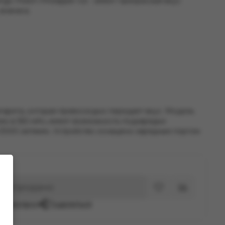
go Peach Pineapple Ice - имеет прекрасный вкус
ананаса.
гарета, которая превосходно передает вкус. Модель
рею в 550 мАч, имеет возможность подзарядки
а 3000 затяжек. Устройство оснащено зарядным портом
Распродано
ать вопрос
Поделиться