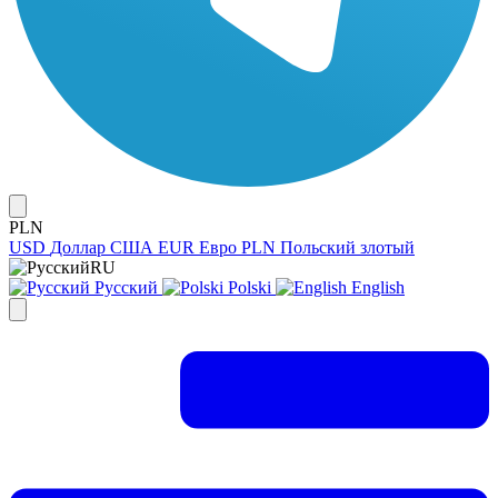
PLN
USD
Доллар США
EUR
Евро
PLN
Польский злотый
RU
Русский
Polski
English