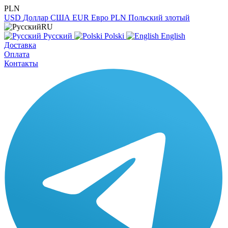
PLN
USD
Доллар США
EUR
Евро
PLN
Польский злотый
RU
Русский
Polski
English
Доставка
Оплата
Контакты