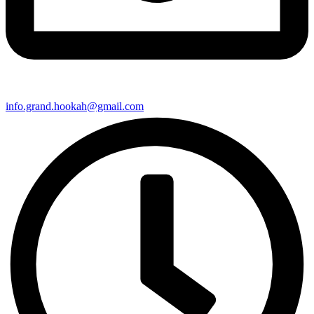
info.grand.hookah@gmail.com