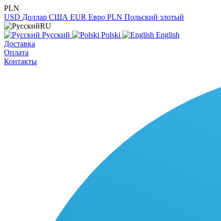
PLN
USD
Доллар США
EUR
Евро
PLN
Польский злотый
RU
Русский
Polski
English
Доставка
Оплата
Контакты