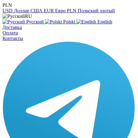
PLN
USD
Доллар США
EUR
Евро
PLN
Польский злотый
RU
Русский
Polski
English
Доставка
Оплата
Контакты