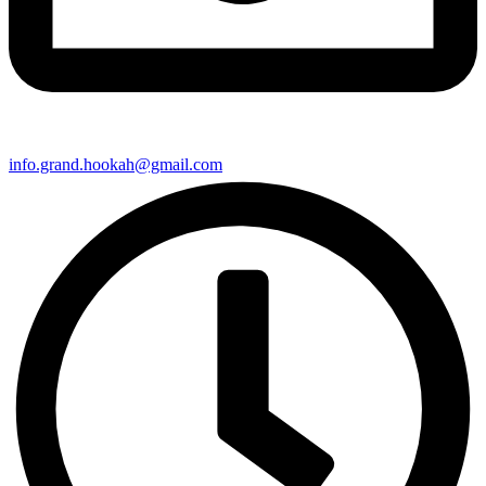
info.grand.hookah@gmail.com