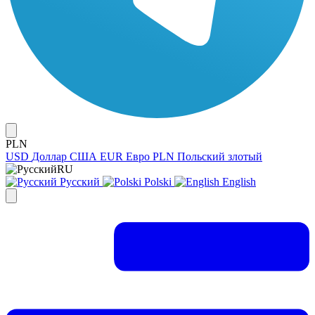
PLN
USD
Доллар США
EUR
Евро
PLN
Польский злотый
RU
Русский
Polski
English